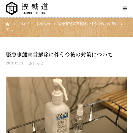
ーム
ブログ
お知らせ
緊急事態宣言解除に伴う今後の対策につい
施術メニュー
て…
按鍼道スタッフ
緊急事態宣言解除に伴う今後の対策について
出張施術
2020.05.28
お知らせ
よくあるご質問
BLOG
アクセス